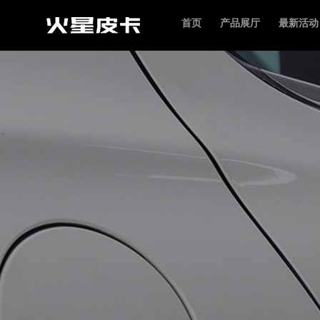
首页
产品展厅
最新活动
火星皮卡
火星7
福田皮卡
火星9
专用车
火星9越野
火星7PHEV
火星9PHEV