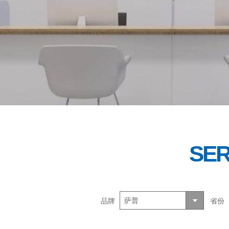
SER
萨普
品牌
省份